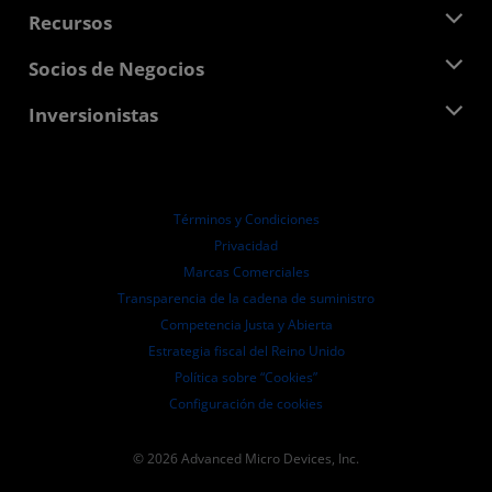
Sala de prensa
Recursos
Responsabilidad corporativa
Eventos
Carreras profesionales
Centro para desarrolladores
Socios de Negocios
Biblioteca multimedia
Contáctanos
Blogs
Centro para socios de AMD
Inversionistas
Casos de Estudio
Distribuidores autorizados
Webinars
Relaciones con Inversionistas
Programa universitario AMD
Explora los recursos
Información financiera
Directorio
Términos y Condiciones
Pautas de dirección empresarial
Privacidad
Presentaciones ante la SEC
Marcas Comerciales
Transparencia de la cadena de suministro
Competencia Justa y Abierta
Estrategia fiscal del Reino Unido
Política sobre “Cookies”
Configuración de cookies
© 2026 Advanced Micro Devices, Inc.