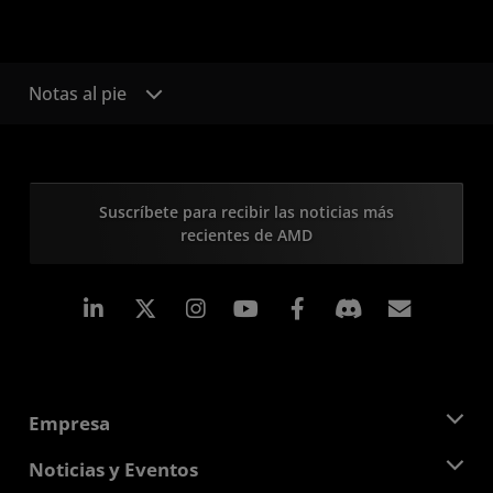
Notas al pie
Suscríbete para recibir las noticias más
recientes de AMD
LinkedIn
Instagram
Facebook
Suscri
Empresa
Acerca de AMD
Noticias y Eventos
Equipo Directivo