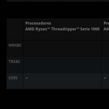
Procesadores
Pr
AMD Ryzen™ Threadripper™ Serie 1000
AM
WRX80
TRX40
X399
✓
✓