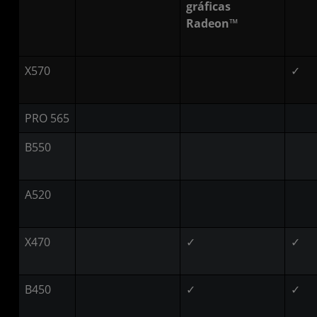
gráficas
Radeon™
X570
✓
PRO 565
B550
A520
X470
✓
✓
B450
✓
✓