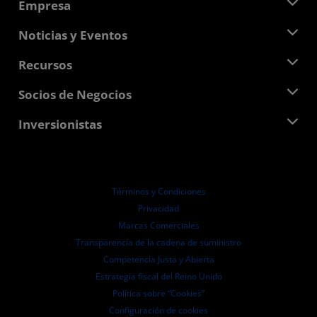
Empresa
Acerca de AMD
Noticias y Eventos
Equipo Directivo
Sala de prensa
Recursos
Responsabilidad corporativa
Eventos
Carreras profesionales
Centro para desarrolladores
Socios de Negocios
Biblioteca multimedia
Contáctanos
Blogs
Centro para socios de AMD
Inversionistas
Casos de Estudio
Distribuidores autorizados
Webinars
Relaciones con Inversionistas
Programa universitario AMD
Explora los recursos
Información financiera
Directorio
Términos y Condiciones
Pautas de dirección empresarial
Privacidad
Presentaciones ante la SEC
Marcas Comerciales
Transparencia de la cadena de suministro
Competencia Justa y Abierta
Estrategia fiscal del Reino Unido
Política sobre “Cookies”
Configuración de cookies