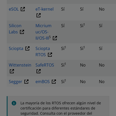
eSOL
eT-kernel
Sí
Sí
No
1
Silicon
Micrium
Sí
Sí
Sí
Labs
uc/OS-
5
II/OS-III
1
1
Sciopta
Sciopta
Sí
Sí
Sí
RTOS
1
Wittenstein
SafeRTOS
Sí
No
No
1
Segger
emBOS
Sí
No
No
La mayoría de los RTOS ofrecen algún nivel de
certificación para diferentes estándares de
seguridad. Consulta con el proveedor del