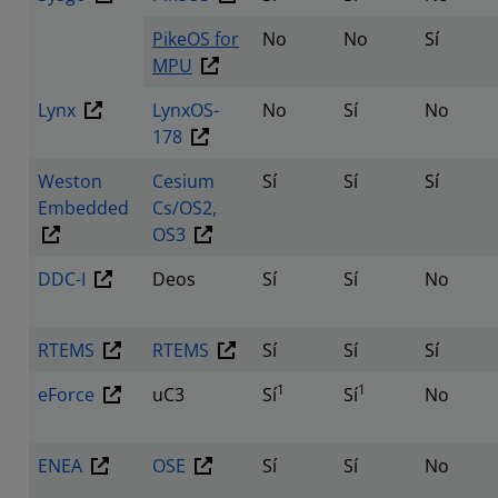
PikeOS for
No
No
Sí
MPU
Lynx
LynxOS-
No
Sí
No
178
Weston
Cesium
Sí
Sí
Sí
Embedded
Cs/OS2,
OS3
DDC-I
Deos
Sí
Sí
No
RTEMS
RTEMS
Sí
Sí
Sí
1
1
eForce
uC3
Sí
Sí
No
ENEA
OSE
Sí
Sí
No