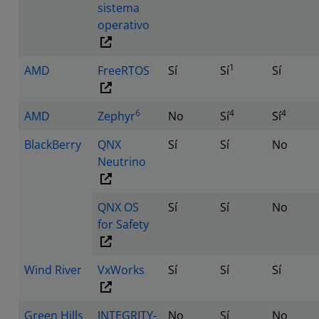
sistema
operativo
1
AMD
FreeRTOS
Sí
Sí
Sí
6
4
4
AMD
Zephyr
No
Sí
Sí
BlackBerry
QNX
Sí
Sí
No
Neutrino
QNX OS
Sí
Sí
No
for Safety
Wind River
VxWorks
Sí
Sí
Sí
Green Hills
INTEGRITY-
No
Sí
No