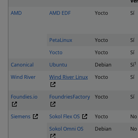
Ver
AMD
AMD EDF
Yocto
Sí
PetaLinux
Yocto
Sí
Yocto
Yocto
Sí
1
Canonical
Ubuntu
Debian
Sí
Wind River
Wind River Linux
Yocto
Sí
Foundies.io
FoundriesFactory
Yocto
Sí
Siemens
Sokol Flex OS
Yocto
No
Sokol Omni OS
Debian
No