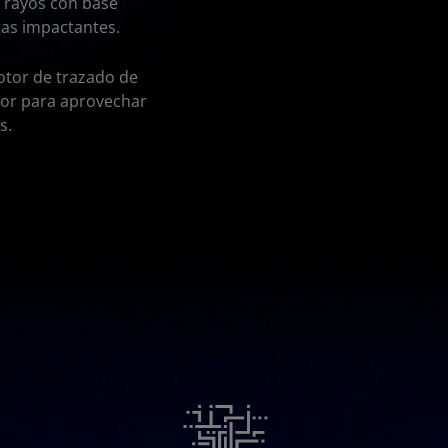
 rayos con base
tas impactantes.
otor de trazado de
tor para aprovechar
s.