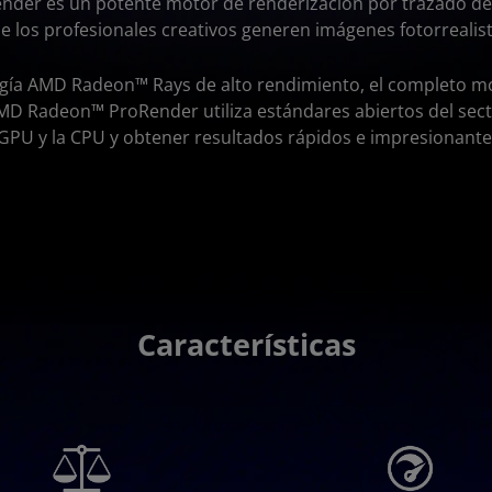
er es un potente motor de renderización por trazado de
ue los profesionales creativos generen imágenes fotorrealis
ogía AMD Radeon™ Rays de alto rendimiento, el completo m
AMD Radeon™ ProRender utiliza estándares abiertos del sec
 GPU y la CPU y obtener resultados rápidos e impresionante
Características