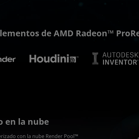
lementos de AMD Radeon™ ProRe
 en la nube
erizado con la nube Render Pool™