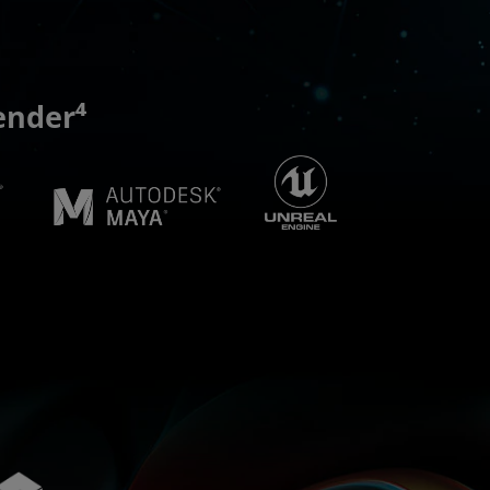
nder⁴