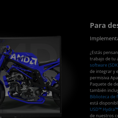
Para de
Implementac
¿Estás pensand
trabajo de tu 
software (SD
de integrar y 
permisiva Apa
Paquete de d
también inclu
Biblioteca de
está disponib
USD™ Hydra™ 
de nuestros 