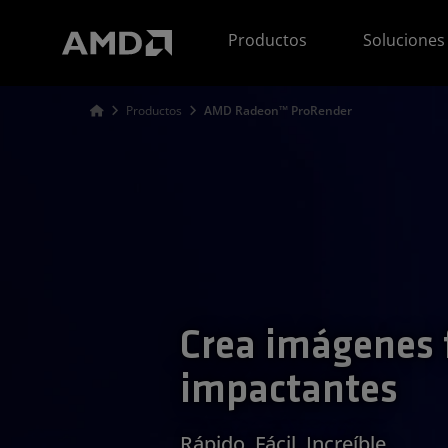
Declaración de accesibilidad del sitio web de AMD
Productos
Soluciones
Productos
AMD Radeon™ ProRender
Crea imágenes f
impactantes
Rápido. Fácil. Increíble.