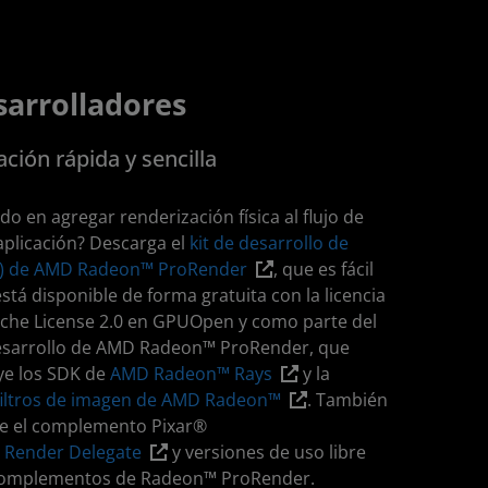
sarrolladores
ión rápida y sencilla
o en agregar renderización física al flujo de
aplicación? Descarga el
kit de desarrollo de
K) de AMD Radeon™ ProRender
, que es fácil
está disponible de forma gratuita con la licencia
che License 2.0 en GPUOpen y como parte del
esarrollo de AMD Radeon™ ProRender, que
ye los SDK de
AMD Radeon™ Rays
y la
 filtros de imagen de AMD Radeon™
. También
le el complemento Pixar®
Render Delegate
y versiones de uso libre
complementos de Radeon™ ProRender.