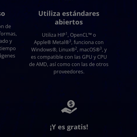
so
Utiliza estándares
abiertos
ón de
aformas,
1
Utiliza HIP
, OpenCL™ o
ado y
3
Apple® Metal®
, funciona con
l tiempo
2
3
Windows®, Linux®
, macOS®
, y
mágenes
es compatible con las GPU y CPU
de AMD, así como con las de otros
proveedores.
m
¡Y es gratis!