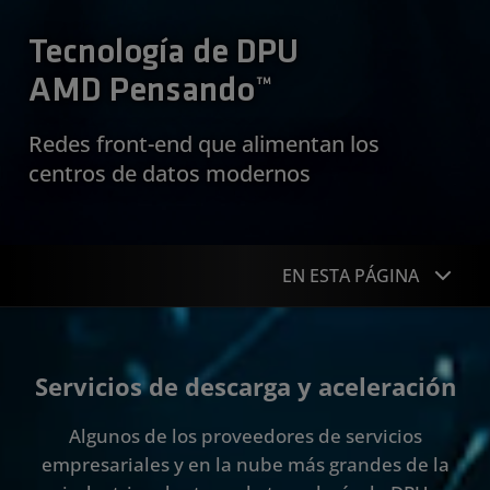
Tecnología de DPU
AMD Pensando™
Redes front-end que alimentan los
centros de datos modernos
EN ESTA PÁGINA
Descripción general
Servicios de descarga y aceleración
Casos de uso
Algunos de los proveedores de servicios
Productos destacados
empresariales y en la nube más grandes de la
Historias de clientes