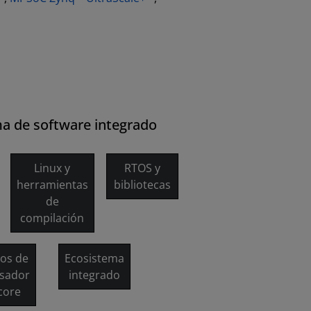
a de software integrado
Linux y
RTOS y
herramientas
bibliotecas
de
compilación
os de
Ecosistema
sador
integrado
core