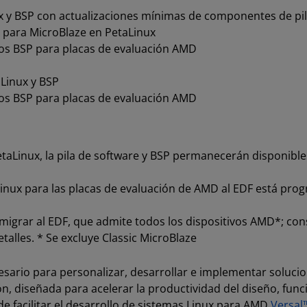
 y BSP con actualizaciones mínimas de componentes de pil
P para MicroBlaze en PetaLinux
dos BSP para placas de evaluación AMD
aLinux y BSP
dos BSP para placas de evaluación AMD
etaLinux, la pila de software y BSP permanecerán disponibl
inux para las placas de evaluación de AMD al EDF está prog
migrar al EDF, que admite todos los dispositivos AMD*; con
alles. * Se excluye Classic MicroBlaze
sario para personalizar, desarrollar e implementar soluci
, diseñada para acelerar la productividad del diseño, func
e facilitar el desarrollo de sistemas Linux para AMD
Versal