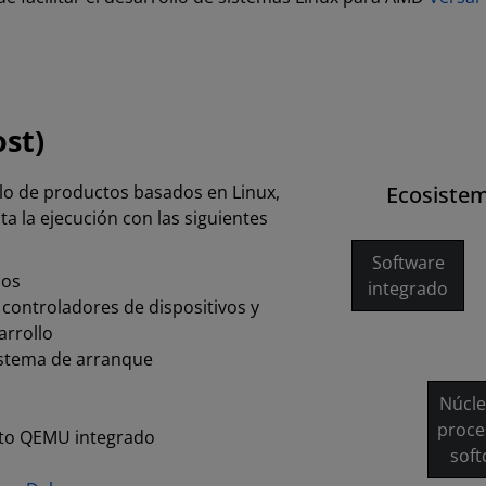
ost)
ollo de productos basados en Linux,
Ecosistem
a la ejecución con las siguientes
Software
dos
integrado
controladores de dispositivos y
arrollo
stema de arranque
Núcle
proce
eto QEMU integrado
soft