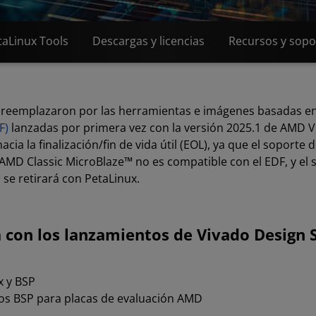
taLinux Tools
Descargas y licencias
Recursos y sopo
 reemplazaron por las herramientas e imágenes basadas en
F)
lanzadas por primera vez con la versión 2025.1 de AMD V
ia la finalización/fin de vida útil (EOL), ya que el soporte 
MD Classic MicroBlaze™ no es compatible con el EDF, y el s
se retirará con PetaLinux.
 con los lanzamientos de Vivado Design 
x y BSP
dos BSP para placas de evaluación AMD