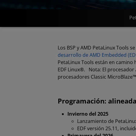
Pe
Los BSP y AMD PetaLinux Tools se
desarrollo de AMD Embedded (ED
PetaLinux Tools están en camino hac
EDF Linux®. Nota: El procesador A
procesadores Classic MicroBlaze™ 
Programación: alineada
Invierno del 2025
Lanzamiento de PetaLinu
EDF versión 25.11, inclui
Primavera del 2026