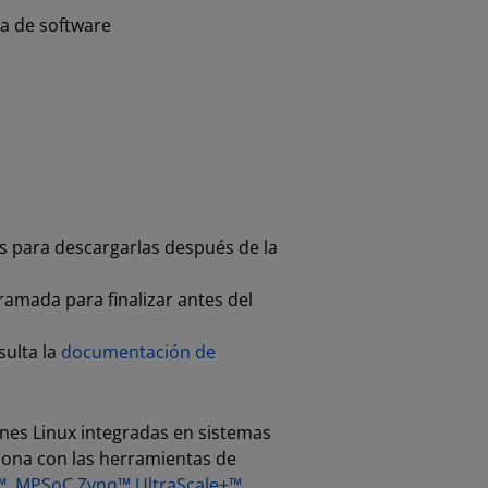
a de software
es para descargarlas después de la
ramada para finalizar antes del
sulta la
documentación de
ones Linux integradas en sistemas
iona con las herramientas de
™
,
MPSoC Zynq™ UltraScale+™
,