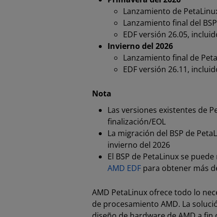
Lanzamiento de PetaLinux
Lanzamiento final del BS
EDF versión 26.05, inclui
Invierno del 2026
Lanzamiento final de Pet
EDF versión 26.11, inclui
Nota
Las versiones existentes de P
finalización/EOL
La migración del BSP de PetaL
invierno del 2026
El BSP de PetaLinux se puede 
AMD EDF
para obtener más det
AMD PetaLinux ofrece todo lo nece
de procesamiento AMD. La solución
diseño de hardware de AMD a fin d