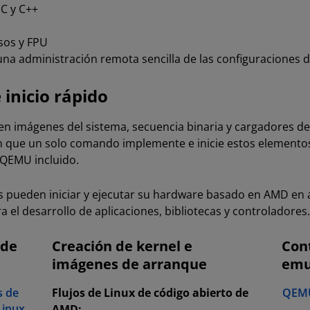
 C y C++
sos y FPU
na administración remota sencilla de las configuraciones d
inicio rápido
en imágenes del sistema, secuencia binaria y cargadores d
 que un solo comando implemente e inicie estos elementos, 
 QEMU incluido.
es pueden iniciar y ejecutar su hardware basado en AMD e
ra el desarrollo de aplicaciones, bibliotecas y controladores.
 de
Creación de kernel e
Con
imágenes de arranque
emu
s de
Flujos de Linux de código abierto de
QEMU
Linux
AMD: