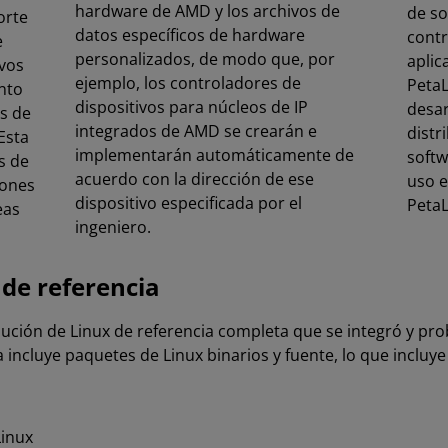
hardware de AMD y los archivos de
de so
orte
datos específicos de hardware
contr
e
personalizados, de modo que, por
aplic
ivos
ejemplo, los controladores de
PetaL
nto
dispositivos para núcleos de IP
desa
s de
integrados de AMD se crearán e
distr
Esta
implementarán automáticamente de
softw
s de
acuerdo con la dirección de ese
uso e
iones
dispositivo especificada por el
PetaL
eas
ingeniero.
 de referencia
ución de Linux de referencia completa que se integró y pro
a incluye paquetes de Linux binarios y fuente, lo que incluye
Linux