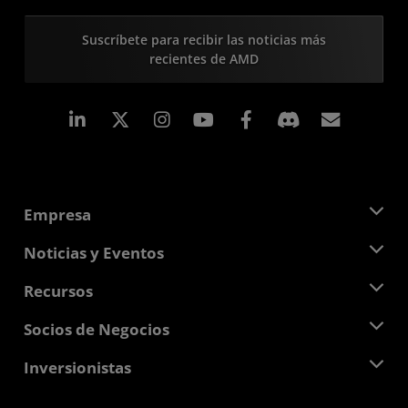
Suscríbete para recibir las noticias más
recientes de AMD
LinkedIn
Instagram
Facebook
Suscri
Empresa
Acerca de AMD
Noticias y Eventos
Equipo Directivo
Sala de prensa
Recursos
Responsabilidad corporativa
Eventos
Carreras profesionales
Centro para desarrolladores
Socios de Negocios
Biblioteca multimedia
Contáctanos
Blogs
Centro para socios de AMD
Inversionistas
Casos de Estudio
Distribuidores autorizados
Webinars
Relaciones con Inversionistas