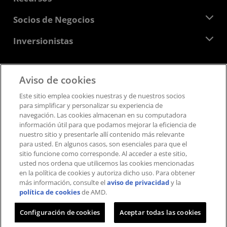
Responsabilidad corporativa
Eventos
Carreras profesionales
Centro para desarrolladores
Socios de Negocios
Biblioteca multimedia
Contáctanos
Blogs
Centro para socios de AMD
Inversionistas
Casos de Estudio
Distribuidores autorizados
Webinars
Relaciones con Inversionistas
Programa universitario AMD
Explora los recursos
Información financiera
Aviso de cookies
Directorio
Feedback
Términos y Condiciones
Este sitio emplea cookies nuestras y de nuestros socios
Pautas de dirección empresarial
Privacidad
para simplificar y personalizar su experiencia de
Presentaciones ante la SEC
Marcas Comerciales
navegación. Las cookies almacenan en su computadora
información útil para que podamos mejorar la eficiencia de
Transparencia de la cadena de suministro
nuestro sitio y presentarle allí contenido más relevante
Competencia Justa y Abierta
para usted. En algunos casos, son esenciales para que el
Estrategia fiscal del Reino Unido
sitio funcione como corresponde. Al acceder a este sitio,
Política sobre “Cookies”
usted nos ordena que utilicemos las cookies mencionadas
en la política de cookies y autoriza dicho uso.​​ Para obtener
Configuración de cookies
más información, consulte el
aviso de privacidad
y la
política de cookies
de AMD.
© 2026 Advanced Micro Devices, Inc.
Configuración de cookies
Aceptar todas las cookies