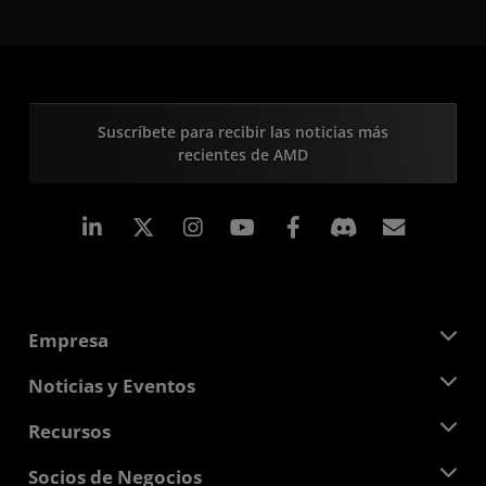
Suscríbete para recibir las noticias más
recientes de AMD
LinkedIn
Instagram
Facebook
Suscri
Empresa
Acerca de AMD
Noticias y Eventos
Equipo Directivo
Sala de prensa
Recursos
Responsabilidad corporativa
Eventos
Carreras profesionales
Centro para desarrolladores
Socios de Negocios
Biblioteca multimedia