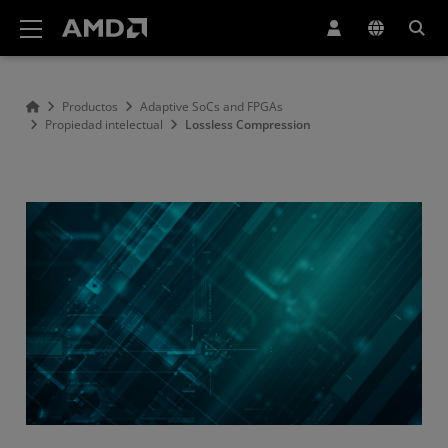
Declaración de accesibilidad del sitio web de AMD
Productos
Adaptive SoCs and FPGAs
Propiedad intelectual
Lossless Compression