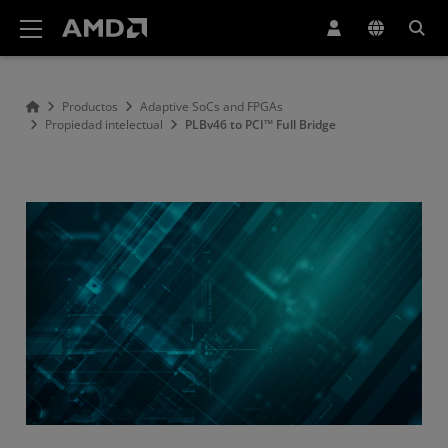
Declaración de accesibilidad del sitio web de AMD
Productos
Adaptive SoCs and FPGAs
Propiedad intelectual
PLBv46 to PCI™ Full Bridge