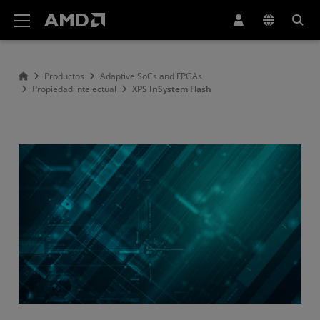
Declaración de accesibilidad del sitio web de AMD
Productos
Adaptive SoCs and FPGAs
Propiedad intelectual
XPS InSystem Flash