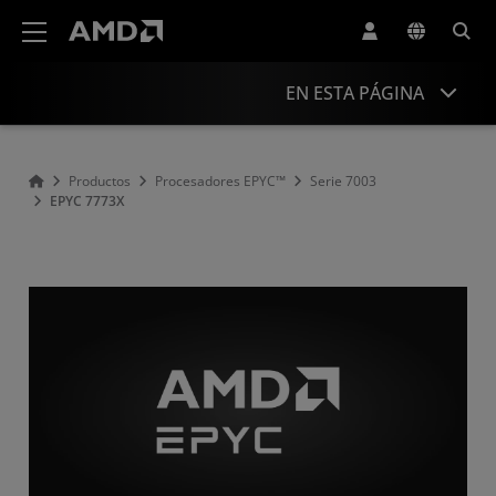
Declaración de accesibilidad del sitio web de AMD
EN ESTA PÁGINA
Descripción general
Productos
Procesadores EPYC™
Serie 7003
EPYC 7773X
Especificaciones
Controladores y recursos