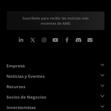
Suscríbete para recibir las noticias más
recientes de AMD
LinkedIn
Instagram
Facebook
Suscri
Empresa
Acerca de AMD
Noticias y Eventos
Equipo Directivo
Sala de prensa
Recursos
Responsabilidad corporativa
Eventos
Carreras profesionales
Centro para desarrolladores
Socios de Negocios
Biblioteca multimedia
Contáctanos
Blogs
Centro para socios de AMD
Inversionistas
Casos de Estudio