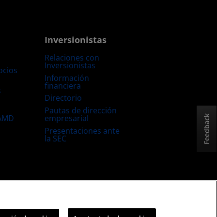
Inversionistas
Relaciones con
Inversionistas
ocios
Información
financiera
s
Directorio
Pautas de dirección
empresarial
 AMD
Feedback
Presentaciones ante
la SEC
Estrategia fiscal del Reino Unido
Política sobre “Cookies”