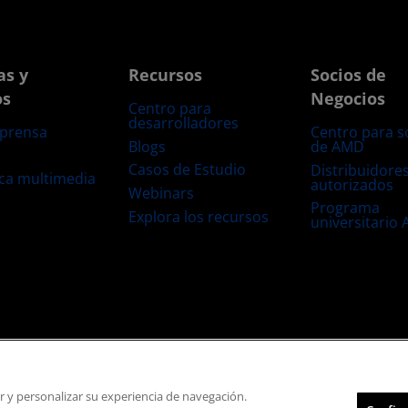
as y
Recursos
Socios de
os
Negocios
Centro para
desarrolladores
 prensa
Centro para s
Blogs
de AMD
s
Casos de Estudio
Distribuidore
eca multimedia
autorizados
Webinars
Programa
Explora los recursos
universitario
s
Transparencia de la cadena de suministro
Competencia Justa y Abierta
Configuración de cookies
ar y personalizar su experiencia de navegación.