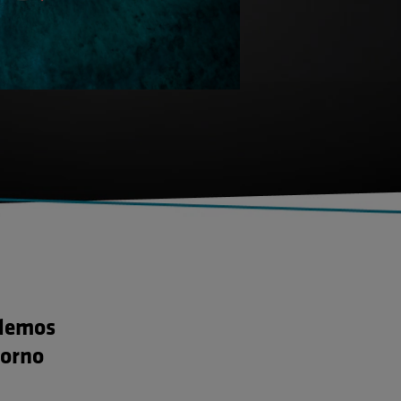
odemos
torno