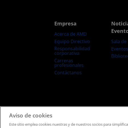
Empresa
Notici
Event
Acerca de AMD
Equipo Directivo
Sala de
Responsabilidad
Evento
corporativa
Bibliot
Carreras
profesionales
Contáctanos
Términos y Condiciones
Privacidad
Marcas Comerciale
Aviso de cookies
Este sitio emplea cookies nuestras y de nuestros socios para simplific