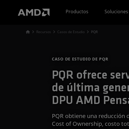
Declaración de accesibilidad del sitio web de AMD
Productos
Soluciones
Recursos
Casos de Estudio
PQR
CASO DE ESTUDIO DE PQR
PQR ofrece serv
de última gene
DPU AMD Pens
PQR obtiene una reducción d
Cost of Ownership, costo tot