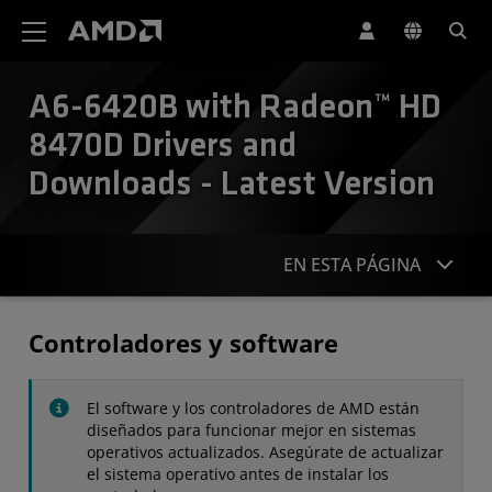
Declaración de accesibilidad del sitio web de AMD
A6-6420B with Radeon™ HD
8470D Drivers and
Downloads - Latest Version
EN ESTA PÁGINA
Controladores
Controladores y software
Especificaciones
El software y los controladores de AMD están
Contacto
diseñados para funcionar mejor en sistemas
operativos actualizados. Asegúrate de actualizar
el sistema operativo antes de instalar los