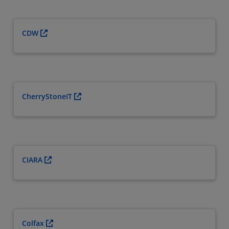
CDW
CherryStoneIT
CIARA
Colfax