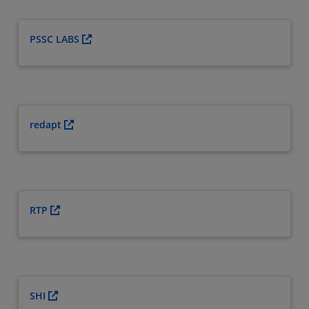
PSSC LABS
redapt
RTP
SHI