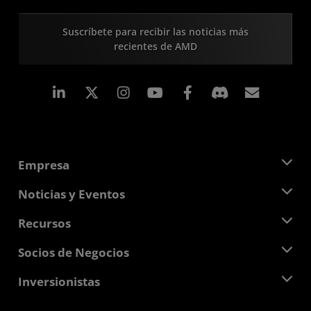
Suscríbete para recibir las noticias más
recientes de AMD
LinkedIn
Instagram
Facebook
Suscri
Empresa
Acerca de AMD
Noticias y Eventos
Equipo Directivo
Sala de prensa
Recursos
Responsabilidad corporativa
Eventos
Carreras profesionales
Centro para desarrolladores
Socios de Negocios
Biblioteca multimedia
Contáctanos
Blogs
Centro para socios de AMD
Inversionistas
Casos de Estudio
Distribuidores autorizados
Webinars
Relaciones con Inversionistas