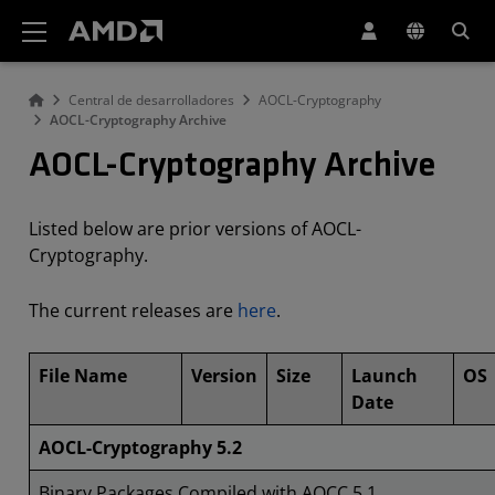
Declaración de accesibilidad del sitio web de AMD
Central de desarrolladores
AOCL-Cryptography
AOCL-Cryptography Archive
AOCL-Cryptography Archive
Listed below are prior versions of AOCL-
Cryptography.
The current releases are
here
.
File Name
Version
Size
Launch
OS
Date
AOCL-Cryptography 5.2
Binary Packages Compiled with AOCC 5.1