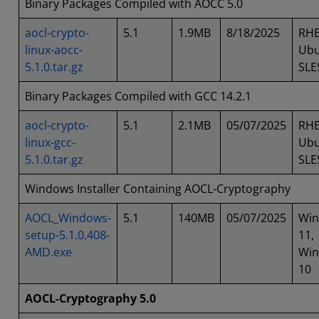
Binary Packages Compiled with AOCC 5.0
aocl-crypto-
5.1
1.9MB
8/18/2025
RHE
linux-aocc-
Ubu
5.1.0.tar.gz
SLE
Binary Packages Compiled with GCC 14.2.1
aocl-crypto-
5.1
2.1MB
05/07/2025
RHE
linux-gcc-
Ubu
5.1.0.tar.gz
SLE
Windows Installer Containing AOCL-Cryptography
AOCL_Windows-
5.1
140MB
05/07/2025
Wi
setup-5.1.0.408-
11,
AMD.exe
Wi
10
AOCL-Cryptography 5.0