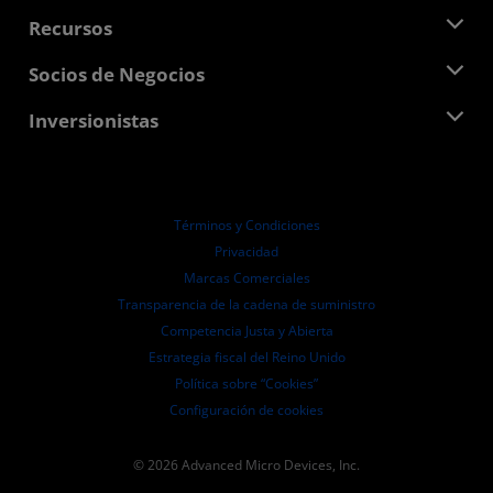
Equipo Directivo
Sala de prensa
Recursos
Responsabilidad corporativa
Eventos
Carreras profesionales
Centro para desarrolladores
Socios de Negocios
Biblioteca multimedia
Contáctanos
Blogs
Centro para socios de AMD
Inversionistas
Casos de Estudio
Distribuidores autorizados
Webinars
Relaciones con Inversionistas
Programa universitario AMD
Explora los recursos
Información financiera
Directorio
Términos y Condiciones
Pautas de dirección empresarial
Privacidad
Presentaciones ante la SEC
Marcas Comerciales
Transparencia de la cadena de suministro
Competencia Justa y Abierta
Estrategia fiscal del Reino Unido
Política sobre “Cookies”
Configuración de cookies
© 2026 Advanced Micro Devices, Inc.