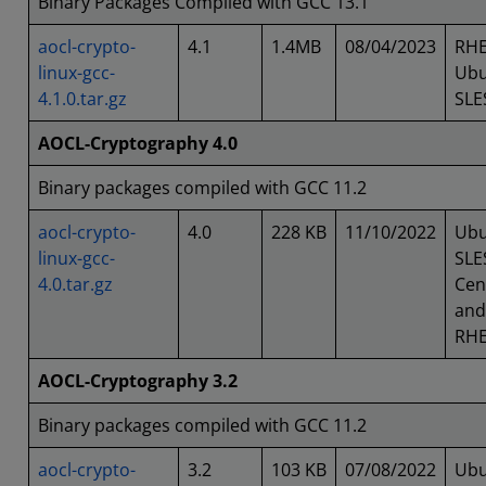
Binary Packages Compiled with GCC 13.1
aocl-crypto-
4.1
1.4MB
08/04/2023
RHE
linux-gcc-
Ubu
4.1.0.tar.gz
SLE
AOCL-Cryptography 4.0
Binary packages compiled with GCC 11.2
aocl-crypto-
4.0
228 KB
11/10/2022
Ubu
linux-gcc-
SLE
4.0.tar.gz
Cen
and
RH
AOCL-Cryptography 3.2
Binary packages compiled with GCC 11.2
aocl-crypto-
3.2
103 KB
07/08/2022
Ubu