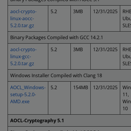
aocl-crypto-
5.2
3MB
12/31/2025
RHE
linux-aocc-
Ubu
5.2.0.tar.gz
SLE
Binary Packages Compiled with GCC 14.2.1
aocl-crypto-
5.2
3MB
12/31/2025
RHE
linux-gcc-
Ubu
5.2.0.tar.gz
SLE
Windows Installer Compiled with Clang 18
AOCL_Windows-
5.2
154MB
12/31/2025
Wi
setup-5.2.0-
11,
AMD.exe
Wi
10
AOCL-Cryptography 5.1