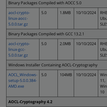
Binary Packages Compiled with AOCC 5.0
aocl-crypto-
5.0
1.8MB
10/10/2024
RHE
linux-aocc-
Ubu
5.0.0.tar.gz
SLE
Binary Packages Compiled with GCC 13.2.1
aocl-crypto-
5.0
2.0MB
10/10/2024
RHE
linux-gcc-
Ubu
5.0.0.tar.gz
SLE
Windows Installer Containing AOCL-Cryptography
AOCL_Windows-
5.0
104MB
10/10/2024
Wi
setup-5.0.0.384-
11,
AMD.exe
Wi
10
AOCL-Cryptography 4.2