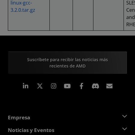
linux-gcc-
SLE
3.2.0.tar.gz
Cen
and
RH
Suscríbete para recibir las noticias más
recientes de AMD
LinkedIn
Instagram
Facebook
Suscri
Empresa
Acerca de AMD
Noticias y Eventos