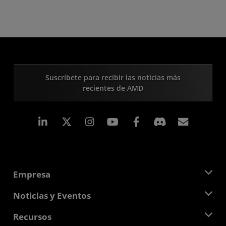
Suscríbete para recibir las noticias más
recientes de AMD
LinkedIn
Instagram
Facebook
Suscri
Empresa
Acerca de AMD
Noticias y Eventos
Equipo Directivo
Sala de prensa
Recursos
Responsabilidad corporativa