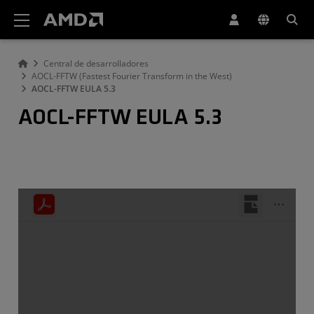
Declaración de accesibilidad del sitio web de AMD
Central de desarrolladores
AOCL-FFTW (Fastest Fourier Transform in the West)
AOCL-FFTW EULA 5.3
AOCL-FFTW EULA 5.3