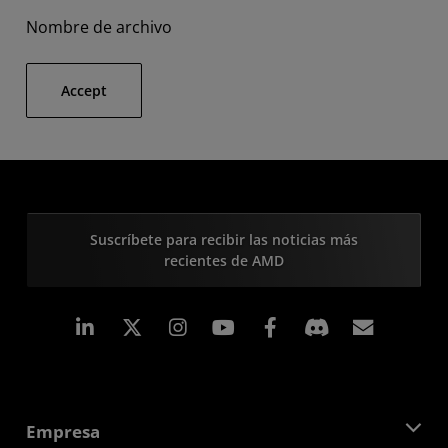
Nombre de archivo
Accept
Suscríbete para recibir las noticias más
recientes de AMD
LinkedIn
Instagram
Facebook
Suscri
Empresa