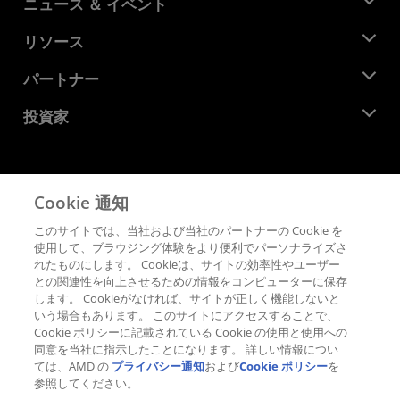
AMD について
ニュース ＆ イベント
役員
ニュースルーム
リソース
企業責任
イベント
キャリア
デベロッパー セントラル
パートナー
メディア ライブラリ
お問い合わせ
ブログ
AMD パートナー ハブ
投資家
ケース スタディ
正規販売代理店
ウェビナー
投資家向け情報
AMD ユニバーシティ プログラム
リソースを探す
財務情報
取締役会
Cookie 通知
利用規約
ガバナンス報告書
プライバシー
このサイトでは、当社および当社のパートナーの Cookie を
SEC 提出書類
商標
使用して、ブラウジング体験をより便利でパーソナライズさ
れたものにします。 Cookieは、サイトの効率性やユーザー
サプライ チェーンの透明性
との関連性を向上させるための情報をコンピューターに保存
公正でオープンな競争
します。 Cookieがなければ、サイトが正しく機能しないと
英国税務戦略
いう場合もあります。 このサイトにアクセスすることで、
Cookie ポリシー
Cookie ポリシーに記載されている Cookie の使用と使用への
同意を当社に指示したことになります。 詳しい情報につい
Cookie の設定
ては、AMD の
プライバシー通知
および
Cookie ポリシー
を
参照してください。
© 2026 Advanced Micro Devices, Inc.