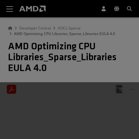
AMD ウェブサイト アクセシビリティ ステートメント
Developer Central
AOCL-Sparse
AMD Optimizing CPU Libraries_Sparse_Libraries EULA 4.0
AMD Optimizing CPU
Libraries_Sparse_Libraries
EULA 4.0