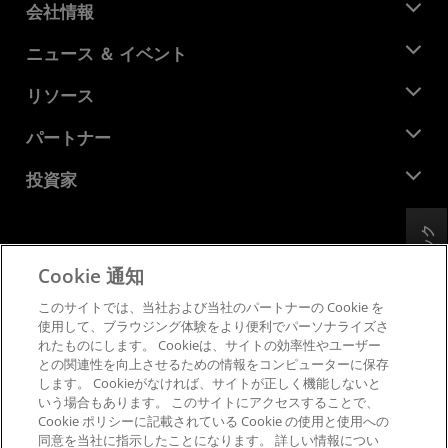
会社情報
AMD について
ニュース ＆ イベント
役員
ニュースルーム
リソース
企業責任
イベント
キャリア
デベロッパー セントラル
パートナー
メディア ライブラリ
お問い合わせ
ブログ
AMD パートナー ハブ
投資家
ケース スタディ
正規販売代理店
ウェビナー
投資家向け情報
AMD ユニバーシティ プログラム
フィードバック
リソースを探す
財務情報
取締役会
Cookie 通知
利用規約
ガバナンス報告書
プライバシー
このサイトでは、当社および当社のパートナーの Cookie を
SEC 提出書類
商標
使用して、ブラウジング体験をより便利でパーソナライズさ
れたものにします。 Cookieは、サイトの効率性やユーザー
サプライ チェーンの透明性
との関連性を向上させるための情報をコンピューターに保存
公正でオープンな競争
します。 Cookieがなければ、サイトが正しく機能しないと
英国税務戦略
いう場合もあります。 このサイトにアクセスすることで、
Cookie ポリシー
Cookie ポリシーに記載されている Cookie の使用と使用への
同意を当社に指示したことになります。 詳しい情報につい
Cookie の設定