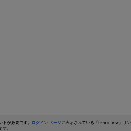
で未来を加速
レータは、高いメモリ容量と効率
5X アクセラ
性、拡張性により、先進的なデー
ルとデー
AMD は、AI 
タセンター向けAIおよびHPCのパ
ォーマン
様のハードルを
フォーマンスを強化します。
MD を
AI エンジンを
ださい。
サやアダプティブ 
ッジ推論、デー
る大規模な AI 
グまで、幅広い
ソリューション
で、AI のメリ
らせています。
カウントが必要です。
ログイン ページ
に表示されている「Learn how」
です。