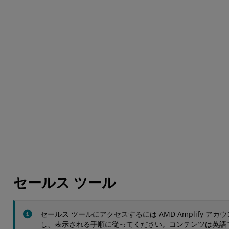
AI ワークロードはかつてない規
AMD Instinct™ MI32
模に拡大しています。その進化に
レータは、生成 AI モデ
対応するには、インフラに高い性
タセンターの新しいパフ
能と効率性が求められます。
ス標準を打ち立てます。A
AMD Instinct™ MI350 シリーズ
選ぶべき理由をお読みく
GPU が、その実現を可能にしま
す。詳細をご覧ください。
セールス ツール
セールス ツールにアクセスするには AMD Amplify ア
し、表示される手順に従ってください。コンテンツは英語