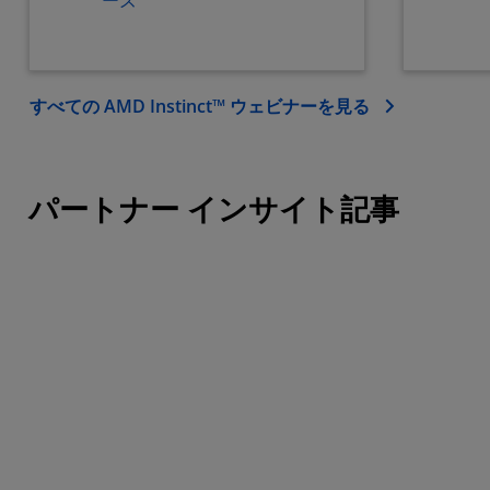
ーズ
すべての AMD Instinct™ ウェビナーを見る
パートナー インサイト記事
データセンター AI のリー
AMD Instinct™ MI3
ダーシップ
セラレータ