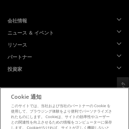
会社情報
AMD について
ニュース ＆ イベント
役員
ニュースルーム
リソース
企業責任
イベント
キャリア
デベロッパー セントラル
パートナー
メディア ライブラリ
お問い合わせ
ブログ
AMD パートナー ハブ
投資家
ケース スタディ
正規販売代理店
ウェビナー
投資家向け情報
AMD ユニバーシティ プログラム
フィードバック
リソースを探す
財務情報
取締役会
Cookie 通知
利用規約
ガバナンス報告書
プライバシー
このサイトでは、当社および当社のパートナーの Cookie を
SEC 提出書類
商標
使用して、ブラウジング体験をより便利でパーソナライズさ
れたものにします。 Cookieは、サイトの効率性やユーザー
サプライ チェーンの透明性
との関連性を向上させるための情報をコンピューターに保存
公正でオープンな競争
します。 Cookieがなければ、サイトが正しく機能しないと