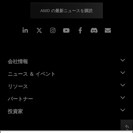
AMD の最新ニュースを購読
Linkedin
Instagram
Facebook
購読
会社情報
AMD について
ニュース ＆ イベント
役員
ニュースルーム
リソース
企業責任
イベント
キャリア
デベロッパー セントラル
パートナー
メディア ライブラリ
お問い合わせ
ブログ
AMD パートナー ハブ
投資家
ケース スタディ
正規販売代理店
ウェビナー
投資家向け情報
AMD ユニバーシティ プログラム
リソースを探す
財務情報