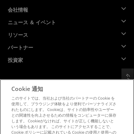
会社情報
AMD について
ニュース ＆ イベント
役員
ニュースルーム
リソース
企業責任
イベント
キャリア
デベロッパー セントラル
パートナー
メディア ライブラリ
お問い合わせ
ブログ
AMD パートナー ハブ
投資家
ケース スタディ
正規販売代理店
ウェビナー
投資家向け情報
AMD ユニバーシティ プログラム
フィードバック
リソースを探す
財務情報
取締役会
Cookie 通知
利用規約
ガバナンス報告書
プライバシー
このサイトでは、当社および当社のパートナーの Cookie を
SEC 提出書類
商標
使用して、ブラウジング体験をより便利でパーソナライズさ
れたものにします。 Cookieは、サイトの効率性やユーザー
サプライ チェーンの透明性
との関連性を向上させるための情報をコンピューターに保存
公正でオープンな競争
します。 Cookieがなければ、サイトが正しく機能しないと
英国税務戦略
いう場合もあります。 このサイトにアクセスすることで、
Cookie ポリシー
Cookie ポリシーに記載されている Cookie の使用と使用への