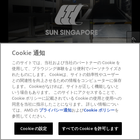
フィードバック
Cookie 通知
このサイトでは、当社および当社のパートナーの Cookie を
Sun Singapore
使用して、ブラウジング体験をより便利でパーソナライズさ
れたものにします。 Cookieは、サイトの効率性やユーザー
AMD、PlanetSpark、Aupera は、Sun Singapore と共
との関連性を向上させるための情報をコンピューターに保存
に交通渋滞緩和を目的とした AI ベースの駐車システム向
します。 Cookieがなければ、サイトが正しく機能しないと
けソリューションを開発します。
いう場合もあります。 このサイトにアクセスすることで、
Cookie ポリシーに記載されている Cookie の使用と使用への
ケース スタディを読む
同意を当社に指示したことになります。 詳しい情報につい
ては、AMD の
プライバシー通知
および
Cookie ポリシー
を
参照してください。
Cookie の設定
すべての Cookie を許可します