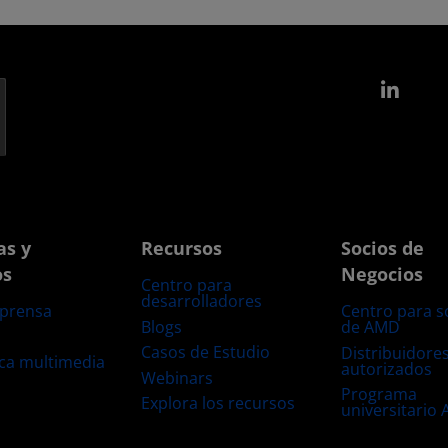
Link
as y
Recursos
Socios de
os
Negocios
Centro para
desarrolladores
 prensa
Centro para s
Blogs
de AMD
s
Casos de Estudio
Distribuidore
eca multimedia
autorizados
Webinars
Programa
Explora los recursos
universitario