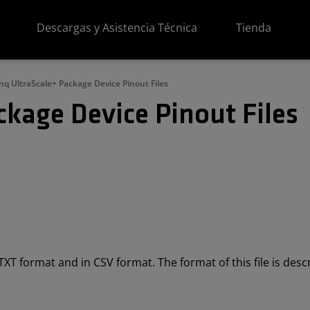
Descargas y Asistencia Técnica
Tienda
nq UltraScale+ Package Device Pinout Files
ckage Device Pinout Files
n TXT format and in CSV format. The format of this file is des