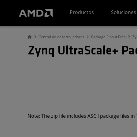
Declaración de accesibilidad del sitio web de AMD
Productos
Soluciones
Central de desarrolladores
Package Pinout Files
Zy
Zynq UltraScale+ Pa
Note: The zip file includes ASCII package files i