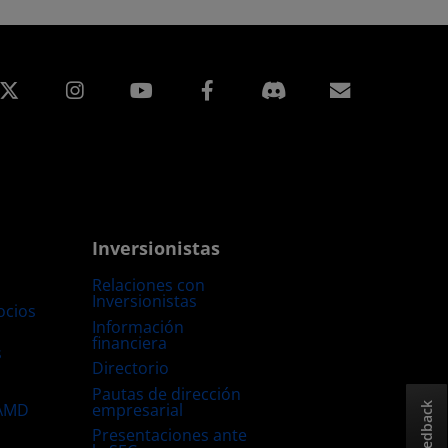
edIn
Instagram
Facebook
Suscripci
Inversionistas
Relaciones con
Inversionistas
ocios
Información
financiera
s
Directorio
Pautas de dirección
empresarial
 AMD
Feedback
Presentaciones ante