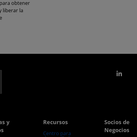
 para obtener
 liberar la
e
Link
as y
Recursos
Socios de
os
Negocios
Centro para