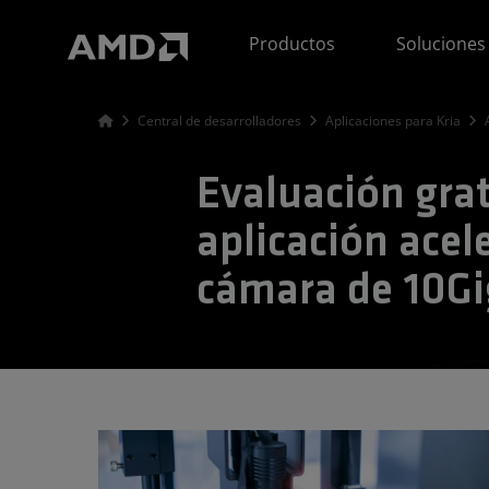
Declaración de accesibilidad del sitio web de AMD
Productos
Soluciones
Central de desarrolladores
Aplicaciones para Kria
Evaluación grat
aplicación acel
cámara de 10Gi