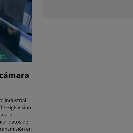
a cámara
a industrial
de GigE Vision
usuario
itir datos de
transmisión en