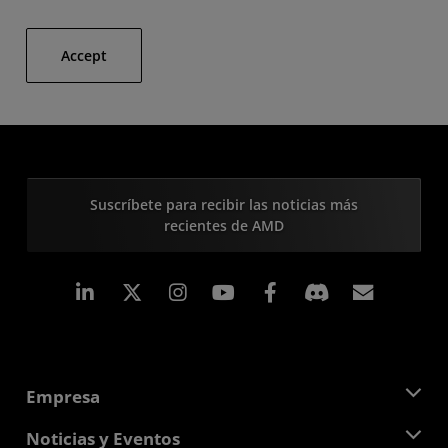
Accept
Suscríbete para recibir las noticias más
recientes de AMD
LinkedIn
Instagram
Facebook
Suscri
Empresa
Acerca de AMD
Noticias y Eventos