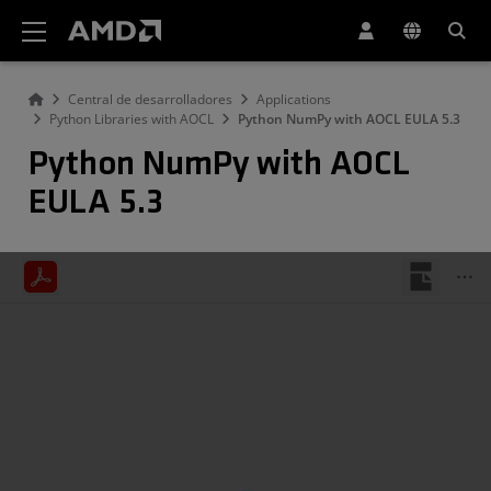
Declaración de accesibilidad del sitio web de AMD
Central de desarrolladores
Applications
Python Libraries with AOCL
Python NumPy with AOCL EULA 5.3
Python NumPy with AOCL
EULA 5.3