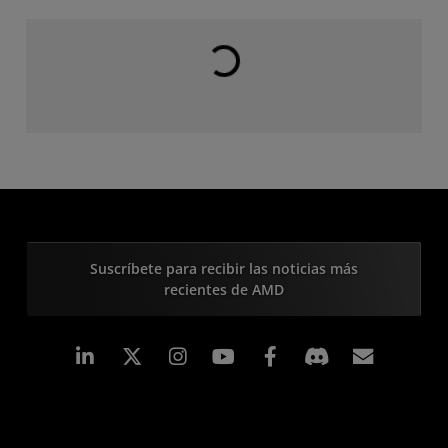
Cargando...
Suscríbete para recibir las noticias más
recientes de AMD
LinkedIn
Instagram
Facebook
Suscri