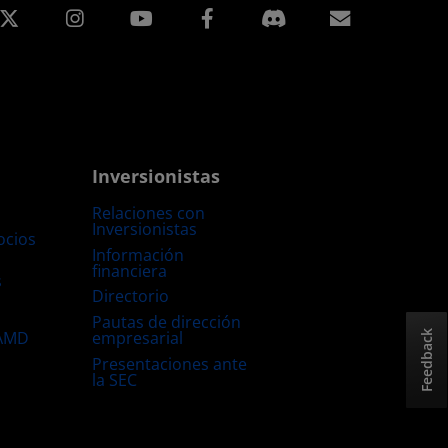
edIn
Instagram
Facebook
Suscripci
Inversionistas
Relaciones con
Inversionistas
ocios
Información
financiera
s
Directorio
Pautas de dirección
empresarial
 AMD
Feedback
Presentaciones ante
la SEC