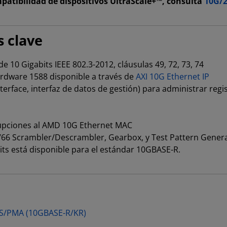
atibilidad de dispositivos UltraScale+™, consulta
10G/2
s clave
e 10 Gigabits IEEE 802.3-2012, cláusulas 49, 72, 73, 74
rdware 1588 disponible a través de
AXI 10G Ethernet IP
rface, interfaz de datos de gestión) para administrar regi
rrupciones al AMD 10G Ethernet MAC
4/66 Scrambler/Descrambler, Gearbox, y Test Pattern Gen
ts está disponible para el estándar 10GBASE-R.
PCS/PMA (10GBASE-R/KR)