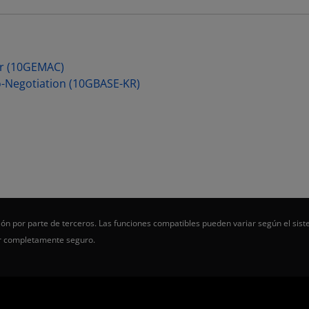
er (10GEMAC)
o-Negotiation (10GBASE-KR)
ón por parte de terceros. Las funciones compatibles pueden variar según el sist
er completamente seguro.