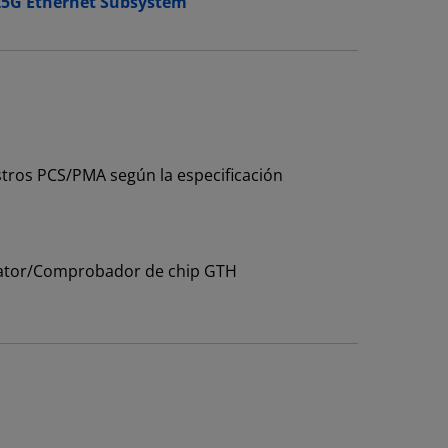
5G Ethernet Subsystem
stros PCS/PMA según la especificación
erator/Comprobador de chip GTH