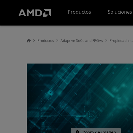
Declaración de accesibilidad del sitio web de AMD
Productos
Soluciones
Productos
Adaptive SoCs and FPGAs
Propiedad inte
Zoom de imagen