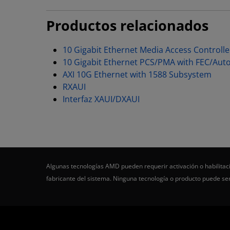
Productos relacionados
10 Gigabit Ethernet Media Access Controll
10 Gigabit Ethernet PCS/PMA with FEC/Aut
AXI 10G Ethernet with 1588 Subsystem
RXAUI
Interfaz XAUI/DXAUI
Algunas tecnologías AMD pueden requerir activación o habilitaci
fabricante del sistema. Ninguna tecnología o producto puede s