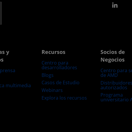
Link
as y
Recursos
Socios de
os
Negocios
Centro para
desarrolladores
 prensa
Centro para s
Blogs
de AMD
s
Casos de Estudio
Distribuidore
eca multimedia
autorizados
Webinars
Programa
Explora los recursos
universitario