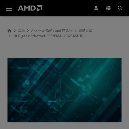
AMD 網站無障礙聲明
產品
Adaptive SoCs and FPGAs
智慧財產
10 Gigabit Ethernet PCS/PMA (10GBASE-R)