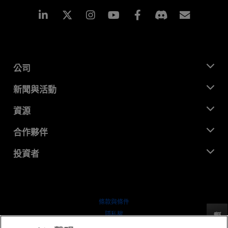
Linkedin
Instagram
Facebook
訂閱
公司
關於 AMD
新聞與活動
管理團隊
新聞室
資源
企業責任
活動
招聘
開發者中心
合作夥伴
媒體庫
聯絡我們
部落格
AMD 合作夥伴中心
投資者
案例研究
授權經銷商
網路研討會
投資者關係
AMD 大學計畫
探索資源
財務資訊
董事會
條款與條件
治理文件
隱私權
反馈
行情走勢
商標