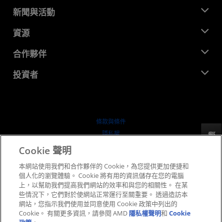
關於 AMD
新聞與活動
管理團隊
新聞室
資源
企業責任
活動
招聘
開發者中心
合作夥伴
媒體庫
聯絡我們
部落格
AMD 合作夥伴中心
投資者
案例研究
授權經銷商
網路研討會
投資者關係
AMD 大學計畫
探索資源
財務資訊
董事會
條款與條件
治理文件
隱私權
反馈
行情走勢
商標
Cookie 聲明
供应链透明度
本網站使用我們和合作夥伴的 Cookie，為您提供更加便捷和
公平公開競爭
個人化的瀏覽體驗。 Cookie 將有用的資訊儲存在您的電腦
英國稅務策略
上，以幫助我們提高我們網站的效率和與您的相關性。 在某
Cookie 政策
些情況下，它們對於使網站正常運行至關重要。 透過造訪本
網站，您指示我們使用並同意使用 Cookie 政策中列出的
Cookie 設定
Cookie。 有關更多資訊，請參閱 AMD
隱私權聲明
和
Cookie