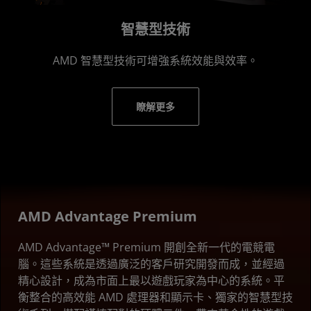
智慧型技術
AMD 智慧型技術可增強系統效能與效率。
瞭解更多
AMD Advantage Premium
AMD Advantage™ Premium 開創全新一代的電競電
腦。這些系統是透過廣泛的客戶研究開發而成，並經過
精心設計，成為市面上最以遊戲玩家為中心的系統。平
衡整合的高效能 AMD 處理器和顯示卡、獨家的智慧型技