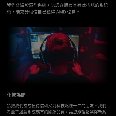
我們會驗證這些系統，讓您在購買具有此標誌的系統
時，能充分相信自己獲得 AMD 優勢。
化繁為簡
請把我們當成值得信賴又對科技略懂一二的朋友。我們
考量了遊戲系統應有的關鍵品質，讓您能輕鬆選擇新系