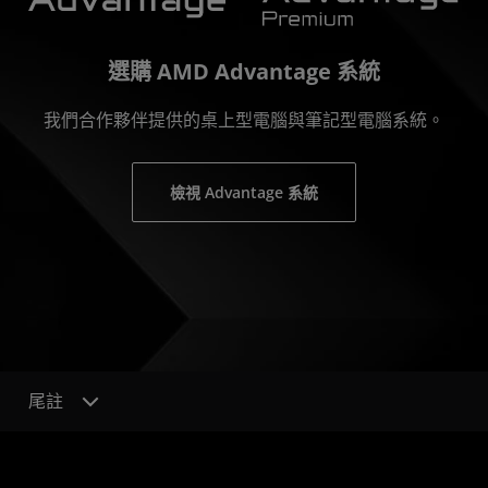
選購 AMD Advantage 系統
我們合作夥伴提供的桌上型電腦與筆記型電腦系統。
檢視 Advantage 系統
尾註