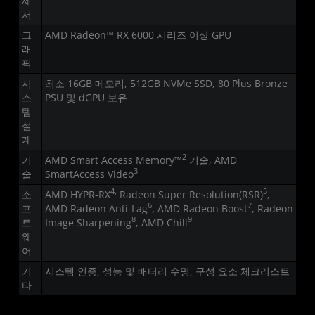
세
서
그
AMD Radeon™ RX 6000 시리즈 이상 GPU
래
픽
시
최소 16GB 메모리, 512GB NVMe SSD, 80 Plus Bronze
스
PSU 및 dGPU 보유
템
설
계
2
기
AMD Smart Access Memory™
기술, AMD
3
술
SmartAccess Video
4,
5
소
AMD HYPR-RX
Radeon Super Resolution(RSR)
,
6
7
프
AMD Radeon Anti-Lag
, AMD Radeon Boost
, Radeon
8
9
트
Image Sharpening
, AMD Chill
웨
어
기
시스템 인증, 성능 및 배터리 수명, 구성 요소 체크리스트
타