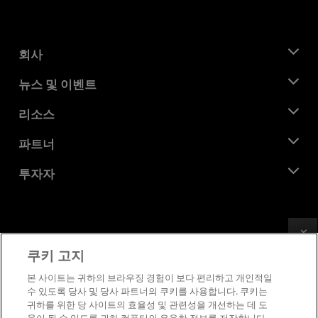
회사
AMD 소개
뉴스 및 이벤트
관리팀
뉴스룸
리소스
기업의 사회적 책임
이벤트
채용
개발자 센트럴
파트너
미디어 라이브러리
문의하기
블로그
AMD 파트너 허브
투자자
사례 연구
공식 유통업체
웨비나
투자자 관계
AMD 대학 프로그램
리소스 살펴보기
재무 정보
이사위원회
Feedback
이용약관
쿠키 고지
거버넌스 문서
프라이버시
SEC 신고서
상표
본 사이트는 귀하의 브라우징 경험이 보다 편리하고 개인적일
수 있도록 당사 및 당사 파트너의 쿠키를 사용합니다. 쿠키는
공급망 투명성
귀하를 위한 당 사이트의 효율성 및 관련성을 개선하는 데 도
공정 및 공개 경쟁