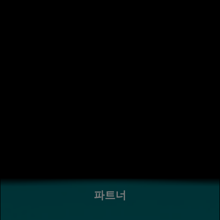
성능 면에서 어떠한 의심도 없습니다.
핵심 애플리케이션과 함께 테스트를
거쳤으며 성능은 뛰어났습니다.
Simon Wang, TSMC 인프라 및 커뮤니케이션 서비스 부서 디렉
터
파트너