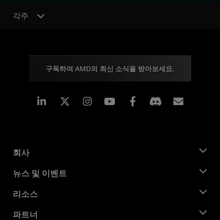
각주
구독하여 AMD의 최신 소식을 받아보세요.
Linkedin
Instagram
Facebook
구독
회사
AMD 소개
뉴스 및 이벤트
관리팀
뉴스룸
리소스
기업의 사회적 책임
이벤트
채용
개발자 센트럴
파트너
미디어 라이브러리