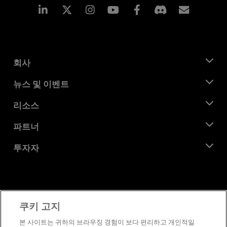
Linkedin
Instagram
Facebook
구독
회사
AMD 소개
뉴스 및 이벤트
관리팀
뉴스룸
리소스
기업의 사회적 책임
이벤트
채용
개발자 센트럴
파트너
미디어 라이브러리
문의하기
블로그
AMD 파트너 허브
투자자
사례 연구
공식 유통업체
웨비나
투자자 관계
AMD 대학 프로그램
리소스 살펴보기
재무 정보
이사위원회
이용약관
쿠키 고지
거버넌스 문서
프라이버시
SEC 신고서
상표
본 사이트는 귀하의 브라우징 경험이 보다 편리하고 개인적일