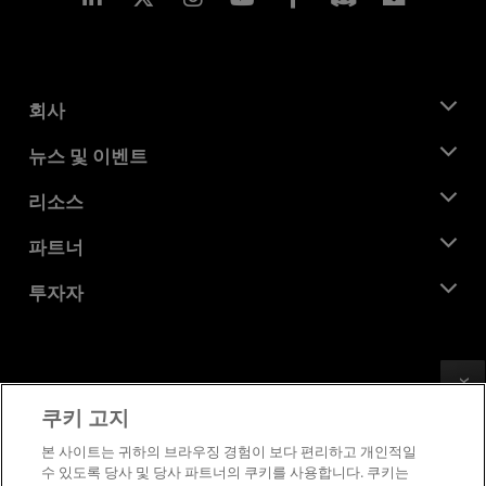
회사
AMD 소개
뉴스 및 이벤트
관리팀
뉴스룸
리소스
기업의 사회적 책임
이벤트
채용
개발자 센트럴
파트너
미디어 라이브러리
문의하기
블로그
AMD 파트너 허브
투자자
사례 연구
공식 유통업체
웨비나
투자자 관계
AMD 대학 프로그램
리소스 살펴보기
재무 정보
이사위원회
Feedback
이용약관
쿠키 고지
거버넌스 문서
프라이버시
SEC 신고서
상표
본 사이트는 귀하의 브라우징 경험이 보다 편리하고 개인적일
수 있도록 당사 및 당사 파트너의 쿠키를 사용합니다. 쿠키는
공급망 투명성