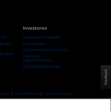
Investoren
Hub
Investoren-Kontakte
Händler
Finanzdaten
Unternehmensvorstand
ogramm
Führungs-
Dokumentation
SEC-Börsenberichte
Feedback
trategie
Cookie-Richtlinien
Cookie-Einstellungen