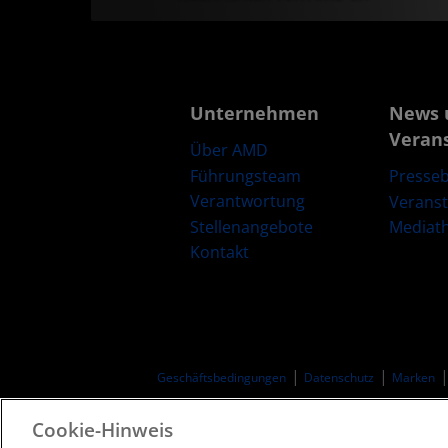
Unternehmen
News 
Veran
Über AMD
Führungsteam
Presseb
Verantwortung
Verans
Stellenangebote
Mediat
Kontakt
Geschäftsbedingungen​
Datenschutz
Marken
Cookie-Hinweis