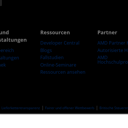
und
Ressourcen
Partner
staltungen
Developer Central
AMD Partner 
Blogs
Autorisierte 
ereich
Fallstudien
AMD
taltungen
Hochschulpr
Online-Seminare
hek
Ressourcen ansehen
Lieferkettentransparenz
Fairer und offener Wettbewerb
Britische Steuers
© 2026 Advanced Micro Devices, Inc.