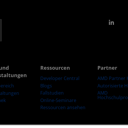
Link
und
Ressourcen
Partner
staltungen
Developer Central
AMD Partner 
Blogs
Autorisierte 
ereich
Fallstudien
AMD
taltungen
Hochschulpr
Online-Seminare
hek
Ressourcen ansehen