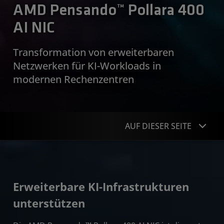
AMD Pensando™ Pollara 400
AI NIC
Transformation von erweiterbaren
Netzwerken für KI-Workloads in
modernen Rechenzentren
AUF DIESER SEITE
Übersicht
Vorteile
Erweiterbare KI-Infrastrukturen
Performance
unterstützen
Funktionen