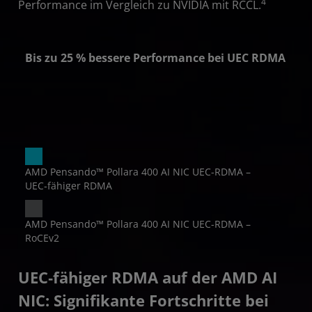
4
Performance im Vergleich zu NVIDIA mit RCCL.
Bis zu 25 % bessere Performance bei UEC RDMA
 %
AMD Pensando™ Pollara 400 AI NIC UEC-RDMA –
UEC‑fähiger RDMA
AMD Pensando™ Pollara 400 AI NIC UEC-RDMA –
RoCEv2
UEC‑fähiger RDMA auf der AMD AI
NIC: Signifikante Fortschritte bei