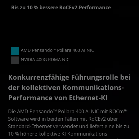
Bis zu 10 % bessere RoCEv2-Performance
 %
AMD Pensando™ Pollara 400 AI NIC
NVIDIA 400G RDMA NIC
Konkurrenzfähige Führungsrolle bei
der kollektiven Kommunikations-
Performance von Ethernet-KI
Die AMD Pensando™ Pollara 400 AI NIC mit ROCm™
Software wird in beiden Fällen mit RoCEv2 über
Standard-Ethernet verwendet und liefert eine bis zu
10 % höhere kollektive KI-Kommunikations-