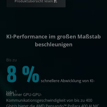
Produktübersicht lesen
KI-Performance im großen Maßstab
beschleunigen
Bis zu
8 %
schnellere Abwicklung von KI-
1
Jobs
Mit einer GPU-GPU-
Kommunikationsgeschwindigkeit von bis zu 400
Gbit/s bietet die AMD Pensando™ Pollara 400 AI NIC