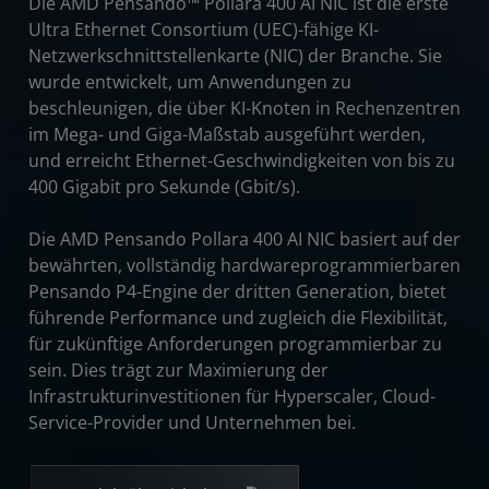
Die AMD Pensando™ Pollara 400 AI NIC ist die erste
Ultra Ethernet Consortium (UEC)-fähige KI-
Spezifikation
Netzwerkschnittstellenkarte (NIC) der Branche. Sie
Ressourcen
wurde entwickelt, um Anwendungen zu
beschleunigen, die über KI-Knoten in Rechenzentren
Kontakt
im Mega- und Giga-Maßstab ausgeführt werden,
und erreicht Ethernet-Geschwindigkeiten von bis zu
400 Gigabit pro Sekunde (Gbit/s).
Die AMD Pensando Pollara 400 AI NIC basiert auf der
bewährten, vollständig hardwareprogrammierbaren
Pensando P4-Engine der dritten Generation, bietet
führende Performance und zugleich die Flexibilität,
für zukünftige Anforderungen programmierbar zu
sein. Dies trägt zur Maximierung der
Infrastrukturinvestitionen für Hyperscaler, Cloud-
Service-Provider und Unternehmen bei.