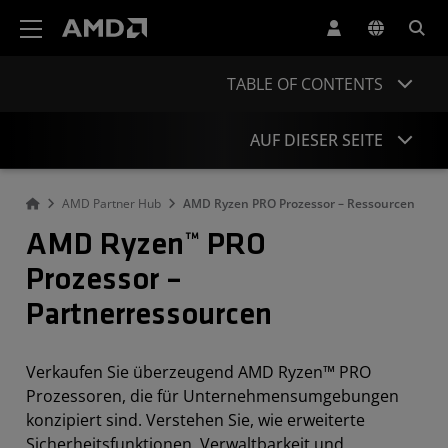
Erklärung zur Barrierefreiheit auf der AMD Website
TABLE OF CONTENTS
AUF DIESER SEITE
AMD Partner Hub
AMD Ryzen PRO Prozessor – Ressourcen
Schulungskurse
AMD Ryzen™ PRO
Online-Seminare
Prozessor –
„Partner Insights“-Artikel
Partnerressourcen
Vertriebstools
Marketingmaterialien
Verkaufen Sie überzeugend AMD Ryzen™ PRO
Prozessoren, die für Unternehmensumgebungen
Weitere Ressourcen
konzipiert sind. Verstehen Sie, wie erweiterte
Sicherheitsfunktionen, Verwaltbarkeit und
Modellspezifikationen