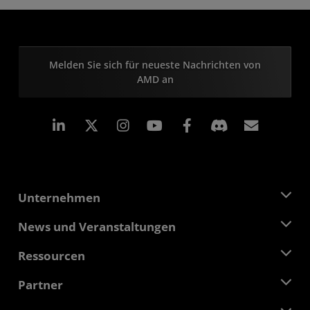
Melden Sie sich für neueste Nachrichten von
AMD an
LinkedIn
Instagram
Facebook
Abonn
Unternehmen
Über AMD
News und Veranstaltungen
Führungsteam
Pressebereich
Ressourcen
Verantwortung
Veranstaltungen
Stellenangebote
Developer Central
Partner
Mediathek
Kontakt
Blogs