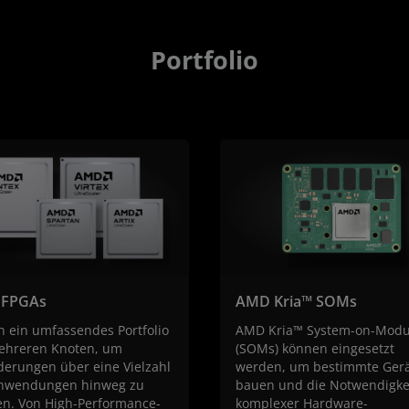
Portfolio
FPGAs
AMD Kria™ SOMs
n ein umfassendes Portfolio
AMD Kria™ System-on-Modu
ehreren Knoten, um
(SOMs) können eingesetzt
derungen über eine Vielzahl
werden, um bestimmte Gerä
nwendungen hinweg zu
bauen und die Notwendigke
len. Von High-Performance-
komplexer Hardware-