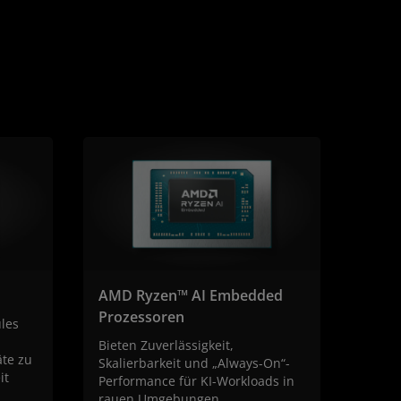
AMD Ryzen™ AI Embedded
Prozessoren
les
Bieten Zuverlässigkeit,
te zu
Skalierbarkeit und „Always-On“-
it
Performance für KI-Workloads in
rauen Umgebungen.