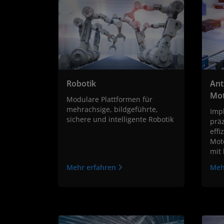
Robotik
Ant
Mot
Modulare Plattformen für
mehrachsige, bildgeführte,
Imp
sichere und intelligente Robotik
präz
effi
Mot
mit
Mehr erfahren
Meh