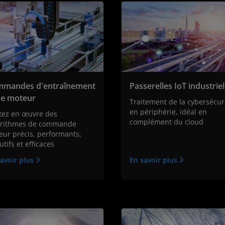
mandes d'entraînement
Passerelles IoT industriel
de moteur
Traitement de la cybersécur
en périphérie, idéal en
tez en œuvre des
complément du cloud
orithmes de commande
ur précis, performants,
utifs et efficaces
avoir plus
En savoir plus