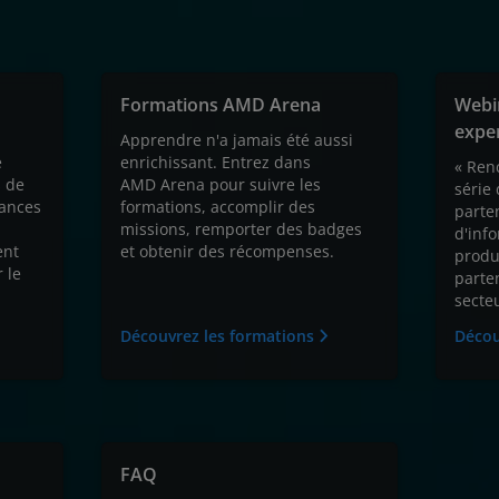
Formations AMD Arena
Webin
exper
Apprendre n'a jamais été aussi
e
enrichissant. Entrez dans
« Renc
s de
AMD Arena pour suivre les
série
ances
formations, accomplir des
parte
missions, remporter des badges
d'inf
ent
et obtenir des récompenses.
produ
 le
parte
secteu
Découvrez les formations
Décou
FAQ