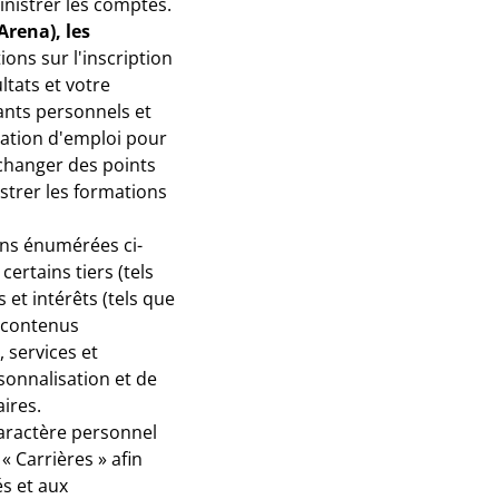
inistrer les comptes.
rena), les
ons sur l'inscription
ltats et votre
ants personnels et
ication d'emploi pour
échanger des points
strer les formations
ons énumérées ci-
ertains tiers (tels
 et intérêts (tels que
s contenus
 services et
rsonnalisation et de
ires.
caractère personnel
« Carrières » afin
és et aux