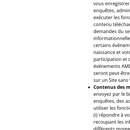
vous enregistrer
enquêtes, admini
exécuter les fonc
contenu téléchar
demandes du serv
informationnelle
certains événeme
naissance et votr
participation et
événements AMD. 
seront peut-être
sur un Site sans
Contenus des me
envoyez par le bi
enquêtes, des ach
utiliser les fon
(i) répondre à v
recoupant les in
différents momen