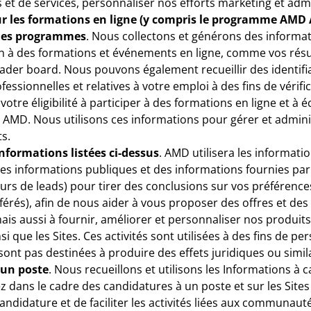
s et de services, personnaliser nos efforts marketing et adm
r les formations en ligne (y compris le programme AMD A
les programmes
. Nous collectons et générons des informati
ion à des formations et événements en ligne, comme vos résu
leader board. Nous pouvons également recueillir des identifi
essionnelles et relatives à votre emploi à des fins de vérif
otre éligibilité à participer à des formations en ligne et à 
MD. Nous utilisons ces informations pour gérer et admini
s.
nformations listées ci-dessus
. AMD utilisera les informati
es informations publiques et des informations fournies par c
urs de leads) pour tirer des conclusions sur vos préférences
férés), afin de nous aider à vous proposer des offres et de
ais aussi à fournir, améliorer et personnaliser nos produits,
si que les Sites. Ces activités sont utilisées à des fins de pe
sont pas destinées à produire des effets juridiques ou simila
 un poste
. Nous recueillons et utilisons les Informations à 
 dans le cadre des candidatures à un poste et sur les Sites 
andidature et de faciliter les activités liées aux communaut