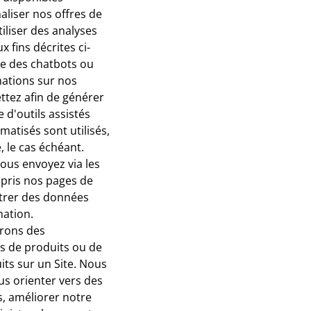
naliser nos offres de
iliser des analyses
 fins décrites ci-
ue des chatbots ou
mations sur nos
ttez afin de générer
d'outils assistés
atisés sont utilisés,
 le cas échéant.
ous envoyez via les
mpris nos pages de
strer des données
mation.
rons des
s de produits ou de
its sur un Site. Nous
us orienter vers des
s, améliorer notre