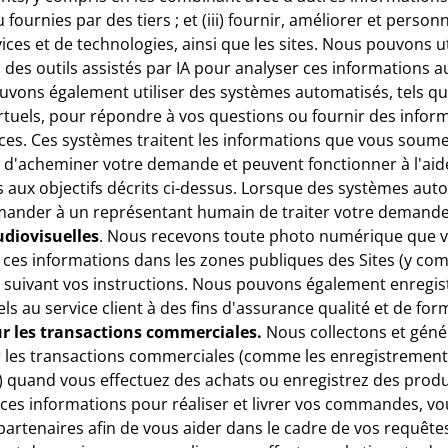
ournies par des tiers ; et (iii) fournir, améliorer et person
ices et de technologies, ainsi que les sites. Nous pouvons ut
es outils assistés par IA pour analyser ces informations aux
vons également utiliser des systèmes automatisés, tels q
irtuels, pour répondre à vos questions ou fournir des infor
ices. Ces systèmes traitent les informations que vous soume
d'acheminer votre demande et peuvent fonctionner à l'aide 
 aux objectifs décrits ci-dessus. Lorsque des systèmes autom
ander à un représentant humain de traiter votre demande,
diovisuelles
. Nous recevons toute photo numérique que v
s ces informations dans les zones publiques des Sites (y co
 suivant vos instructions. Nous pouvons également enregi
ls au service client à des fins d'assurance qualité et de for
r les transactions commerciales.
Nous collectons et géné
r les transactions commerciales (comme les enregistrement
) quand vous effectuez des achats ou enregistrez des produ
 ces informations pour réaliser et livrer vos commandes, vo
 partenaires afin de vous aider dans le cadre de vos requête