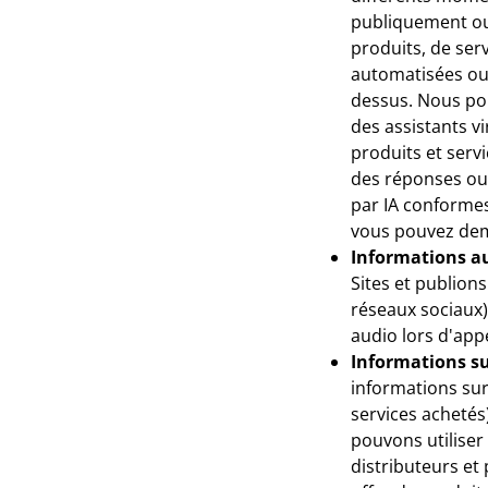
publiquement ou f
produits, de serv
automatisées ou d
dessus. Nous pou
des assistants v
produits et serv
des réponses ou 
par IA conformes
vous pouvez dem
Informations au
Sites et publion
réseaux sociaux)
audio lors d'appe
Informations su
informations su
services achetés
pouvons utiliser
distributeurs et