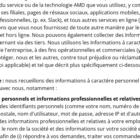
du service ou de la technologie AMD que vous utilisez, y co
ses filiales, pages de réseaux sociaux, applications mobiles
sionnelles, (p. ex. Slack), et tous autres services en ligne (
ions que vous nous fournissez de toute autre manière par le
e et hors ligne. Nous pouvons également collecter des Infor
rnant via des tiers. Nous utilisons les Informations à cara
de l'entreprise, à des fins opérationnelles et commerciales 
éger, nous et les autres, contre tout préjudice ou réclamati
loi applicable) et tel que décrit plus spécifiquement ci-desso
 :
nous recueillons des informations à caractère personnel 
e avec nous, notamment :
s personnels et informations professionnelles et relative
 des identifiants personnels (comme votre nom, numéro de
ostale, nom d'utilisateur, mot de passe, adresse IP et d'autr
e des informations professionnelles et relatives à votre emp
, le nom de la société et des informations sur votre société 
afin de (i) répondre à vos demandes, traiter vos commandes et