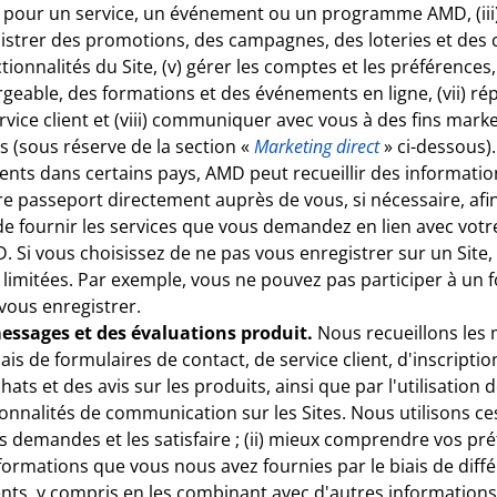
 pour un service, un événement ou un programme AMD, (iii) 
strer des promotions, des campagnes, des loteries et des c
tionnalités du Site, (v) gérer les comptes et les préférences, 
geable, des formations et des événements en ligne, (vii) r
ice client et (viii) communiquer avec vous à des fins marke
s (sous réserve de la section «
Marketing direct
» ci-dessous).
nts dans certains pays, AMD peut recueillir des informatio
e passeport directement auprès de vous, si nécessaire, afin 
 de fournir les services que vous demandez en lien avec votr
Si vous choisissez de ne pas vous enregistrer sur un Site, 
 limitées. Par exemple, vous ne pouvez pas participer à un
 vous enregistrer.
ssages et des évaluations produit.
Nous recueillons les
ais de formulaires de contact, de service client, d'inscripti
ats et des avis sur les produits, ainsi que par l'utilisatio
ctionnalités de communication sur les Sites. Nous utilisons c
os demandes et les satisfaire ; (ii) mieux comprendre vos pr
formations que vous nous avez fournies par le biais de diff
ts, y compris en les combinant avec d'autres informations