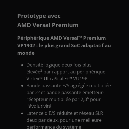
Prototype avec
AMD Versal Premium
Périphérique AMD Versal™ Premium
VP1902 : le plus grand SoC adaptatif au
monde
Densité logique deux fois plus
2
élevée
par rapport au périphérique
Virtex™ UltraScale+™ VU19P
Bande passante E/S agrégée multipliée
5
par 2
et bande passante émetteur-
6
récepteur multipliée par 2,3
pour
l'évolutivité
Latence d'E/S réduite et réseau SLR
deux par deux, pour une meilleure
performance du système