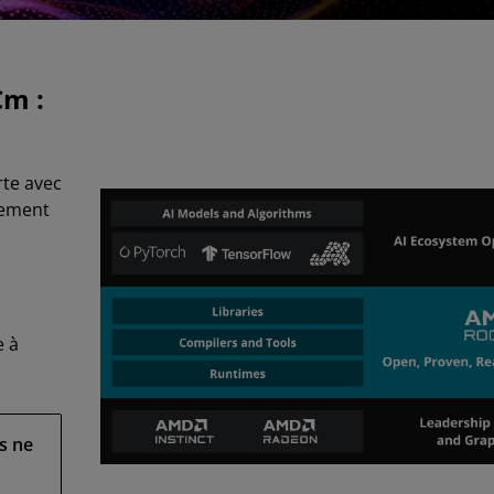
Cm :
te avec
pement
e à
s ne