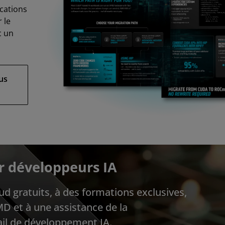
cations
 le
c un
us
r développeurs IA
d gratuits, à des formations exclusives,
D et à une assistance de la
il de développement IA.