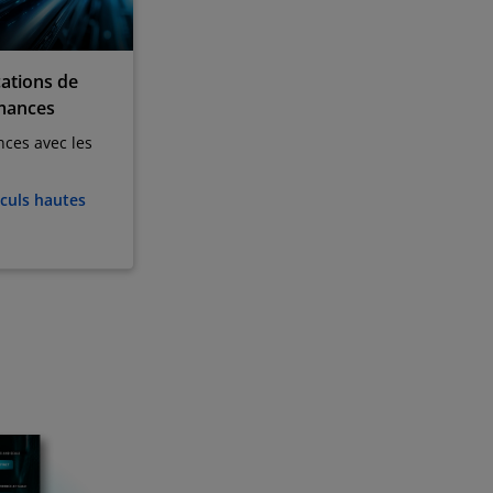
ations de
rmances
ces avec les
lculs hautes