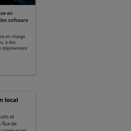
sse en
 des software
ise en charge
s, à des
un déploiement
n local
uits et
s flux de
t s'exécutant