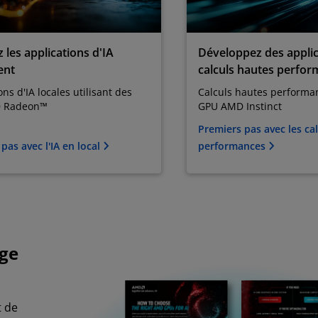
 les applications d'IA
Développez des applic
ent
calculs hautes perfo
ons d'IA locales utilisant des
Calculs hautes performan
 Radeon™
GPU AMD Instinct
Premiers pas avec les ca
pas avec l'IA en local
performances
rge
t de