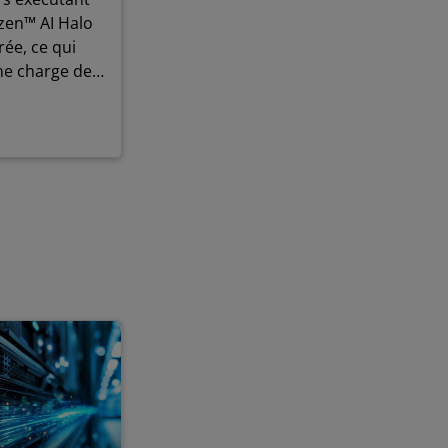
yzen™ AI Halo
rée, ce qui
ne charge de
oud.