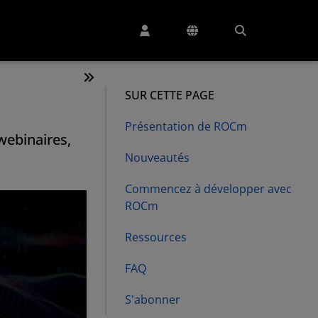
SUR CETTE PAGE
Présentation de ROCm
webinaires,
Nouveautés
Commencez à développer avec
ROCm
Ressources
FAQ
S'abonner