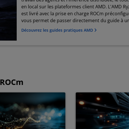
en local sur les plateformes client AMD. L'AMD R
est livré avec la prise en charge ROCm préconfigu
vous permet de passer directement du guide à u
travail en cours d'exécution, sans dépendre du cl
Découvrez les guides pratiques AMD
c ROCm