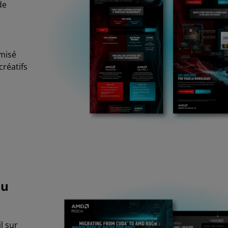
de
misé
créatifs
ou
l sur