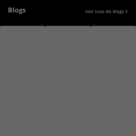
Blogs
Actualités
Voir tous les blogs
Vidéos et webinaires
Études de cas